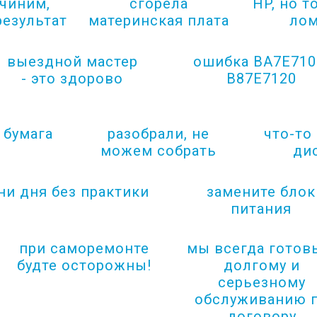
 чиним,
сгорела
HP, но т
результат
материнская плата
лом
выездной мастер
ошибка BA7E710
- это здорово
B87E7120
 бумага
разобрали, не
что-то
можем собрать
ди
ни дня без практики
замените блок
питания
при саморемонте
мы всегда готов
будте осторожны!
долгому и
серьезному
обслуживанию 
договору