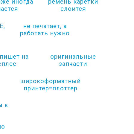
оже иногда
ремень каретки
ается
слоится
E,
не печатает, а
работать нужно
 пишет на
оригинальные
сплее
запчасти
широкоформатный
принтер=плоттер
ы к
по