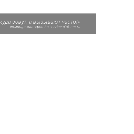
 куда зовут, а вызывают часто!»
команда мастеров hp-service-plotters.ru