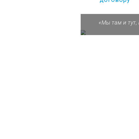
«Мы там и тут,
стера
о
ковской
осковью