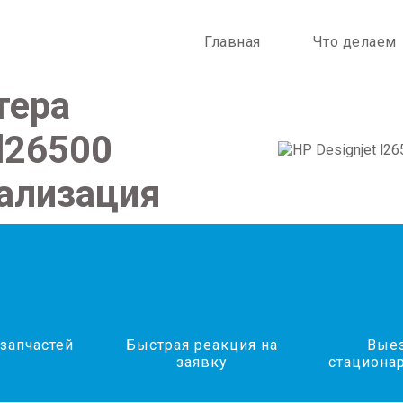
Главная
Что делаем
тера
 l26500
иализация
запчастей
Быстрая реакция на
Выез
заявку
стациона